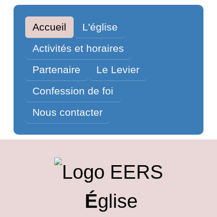
Accueil
L'église
Activités et horaires
Partenaire
Le Levier
Confession de foi
Nous contacter
É
glise