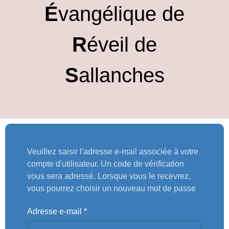
É
vangélique de
R
éveil de
S
allanches
Veuillez saisir l'adresse e-mail associée à votre
compte d'utilisateur. Un code de vérification
vous sera adressé. Lorsque vous le recevrez,
vous pourrez choisir un nouveau mot de passe
Adresse e-mail
*