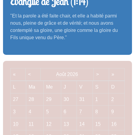
Evangile de Jean (1:14)
"Et la parole a été faite chair, et elle a habité parmi
nous, pleine de grâce et de vérité; et nous avons
contemplé sa gloire, une gloire comme la gloire du
Fils unique venu du Père."
«
<
Août
2026
>
»
L
Ma
Me
J
V
S
D
27
28
29
30
31
1
2
3
4
5
6
7
8
9
10
11
12
13
14
15
16