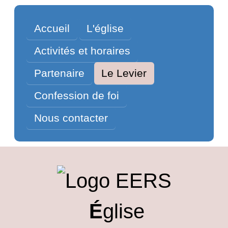
Accueil
L'église
Activités et horaires
Partenaire
Le Levier
Confession de foi
Nous contacter
É
glise