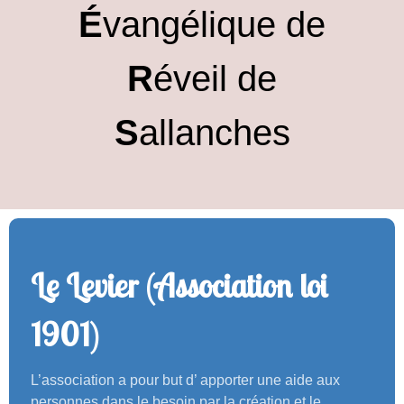
É
vangélique de
R
éveil de
S
allanches
Le Levier (Association loi
1901)
L’association a pour but d’ apporter une aide aux
personnes dans le besoin par la création et le