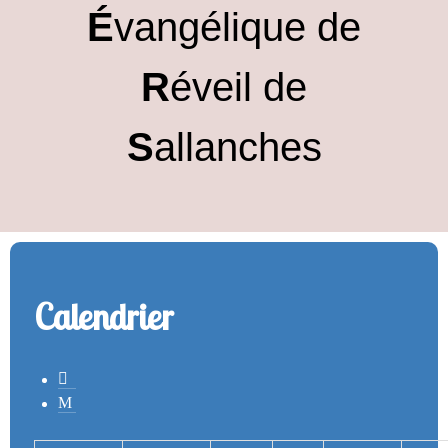
É
vangélique de
R
éveil de
S
allanches
Calendrier