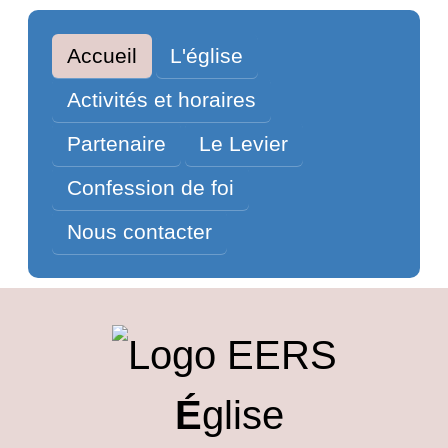
Accueil
L'église
Activités et horaires
Partenaire
Le Levier
Confession de foi
Nous contacter
É
glise