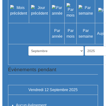
Par
Par
Par
Aujou
année
mois
semaine
Évènements pendant
Vendredi 12 Septembre 2025
Aucun évènement