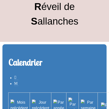
R
éveil de
S
allanches
Calendrier