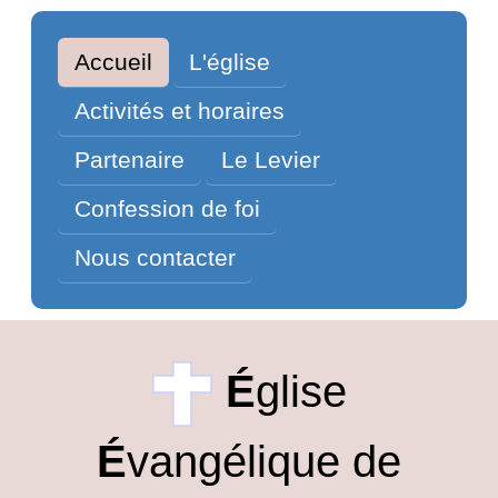
Accueil
L'église
Activités et horaires
Partenaire
Le Levier
Confession de foi
Nous contacter
É
glise
É
vangélique de